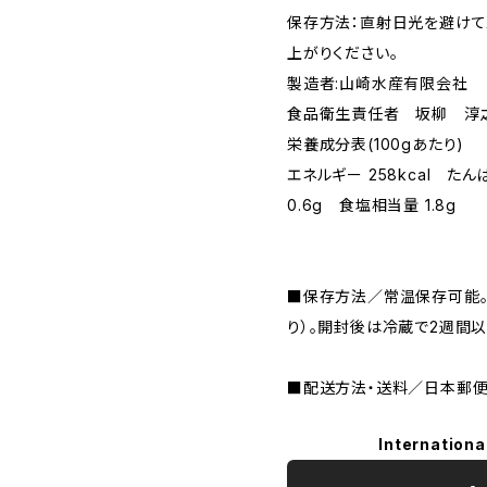
保存方法：直射日光を避けて
上がりください。
製造者:山崎水産有限会社
食品衛生責任者 坂柳 淳
栄養成分表(100gあたり)
エネルギー 258kcal たんぱ
0.6g 食塩相当量 1.8g
■保存方法／常温保存可能。
り）。開封後は冷蔵で2週間
■配送方法・送料／日本郵便 
Internationa