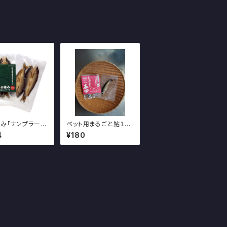
み「ナンプラー味
ペット用まるごと鮎１尾
）」～しずかのあゆ
入れ
4
¥180