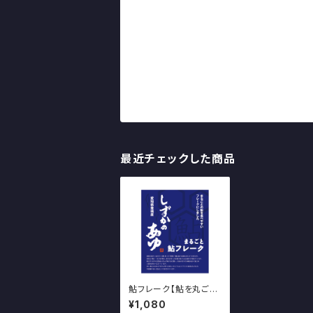
最近チェックした商品
鮎フレーク【鮎を丸ごと
食べられます】～しずか
¥1,080
のあゆ～