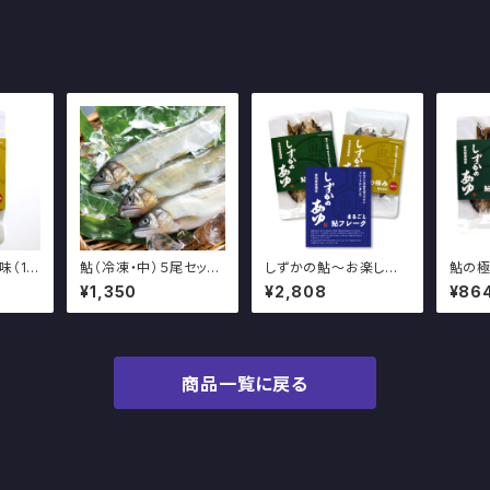
味（1
鮎（冷凍・中）５尾セット
しずかの鮎～お楽しみ
鮎の極
あゆ～
～しずかのあゆ～
加工品3点セット～
（2尾
¥1,350
¥2,808
¥86
～
商品一覧に戻る