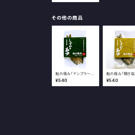
その他の商品
鮎の極み「ナンプラー味
鮎の極み「開き塩
（1尾）」～しずかのあゆ
尾）」～しずかの
¥540
¥540
～