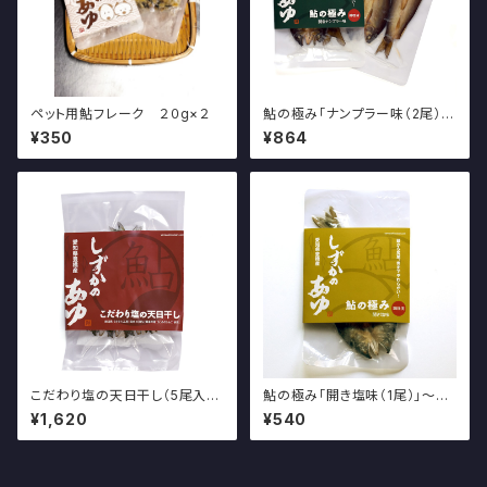
ペット用鮎フレーク ２０g×２
鮎の極み「ナンプラー味（2尾）」
～しずかのあゆ～
¥350
¥864
こだわり塩の天日干し（5尾入）
鮎の極み「開き塩味（1尾）」～し
～しずかのあゆ～
ずかのあゆ～
¥1,620
¥540