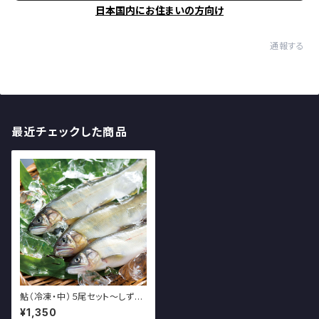
日本国内にお住まいの方向け
通報する
最近チェックした商品
鮎（冷凍・中）５尾セット～しずか
のあゆ～
¥1,350