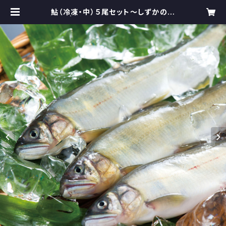
鮎（冷凍・中）５尾セット～しずかのあ
ゆ～ | 山崎水産有限会社～しずかの
あゆ～