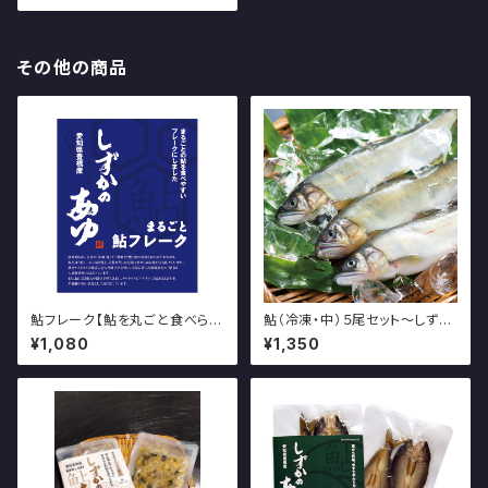
その他の商品
鮎フレーク【鮎を丸ごと食べられ
鮎（冷凍・中）５尾セット～しずか
ます】～しずかのあゆ～
のあゆ～
¥1,080
¥1,350